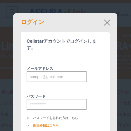
ログイン
Cellstarアカウントでログインしま
す。
メールアドレス
誠に勝手ながらスマートフォンアプリ版ASSURA+Linkは、配信を終了いた
パスワード
しました。
アプリは今後も継続して利用することはできますが、OSのアップデートなど
の動作保証はございません。
なお、スマートフォンからはレスポンシブ対応によりWEBブラウザからもご
＞
パスワードを忘れた方はこちら
利用いただけます。
画面が正常に表示されない場合は、ブラウザのキャッシュをクリアしてくだ
＞
新規登録はこちら
さい。